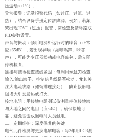
压波动≤±1%）。
异常报警：记录报警代码（如过压、过流、过
热），结合设备手册定位故障源。例如，若频
繁出现“OV”（过压）报警，需检查反馈环路或
PID参数设置。
声音与振动：倾听电源柜运行时的噪音（正常
应≤65dB），若出现异响（如嗡嗡声、咔嗒
声），可能为变压器松动或电容鼓包，需立即
停机检查。
连接与接地检查接线紧固：每周用螺丝刀检查
输入/输出端子、控制信号线是否松动，尤其关
注大电流线路（如铜排连接处），防止接触电
阻增大引发发热或打火。
接地电阻：用接地电阻测试仪测量柜体接地端
与大地之间的电阻（应≤4Ω），确保接地可
靠，避免雷击或漏电时人员触电。
二、定期维护：深度保养的关键
电气元件检测与更换电解电容：每2年用LCR测