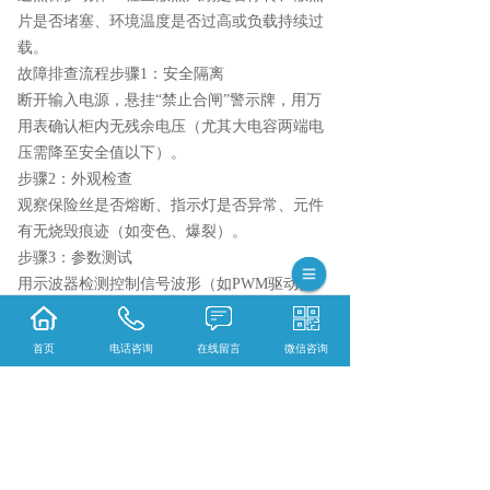
片是否堵塞、环境温度是否过高或负载持续过
载。
故障排查流程步骤1：安全隔离
断开输入电源，悬挂“禁止合闸”警示牌，用万
用表确认柜内无残余电压（尤其大电容两端电
压需降至安全值以下）。
步骤2：外观检查
观察保险丝是否熔断、指示灯是否异常、元件
有无烧毁痕迹（如变色、爆裂）。
步骤3：参数测试
用示波器检测控制信号波形（如PWM驱动信
号）、输出电压纹波；用数字万用表测量关键
点电压（如反馈电压、参考电压）。
首页
电话咨询
在线留言
微信咨询
步骤4：元件替换
根据测试结果，逐步替换可疑元件（如先换保
险丝，再换驱动芯片，最后换功率管），每次
替换后通电测试，缩小故障范围。
维修记录与复盘记录故障现象、处理过程、更