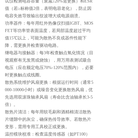
试仪检测电容容量（衰减≥20%需更换）和ESR
值（若≥标称值2倍，表明电容老化），防止因
电容失效导致输出纹波增大或电源崩溃。
功率器件：每年用红外热像仪扫描IGBT、MOS
FET等功率管表面温度，若局部温度超过平均
值15℃以上，可能为散热不良或器件性能下
降，需更换并检查驱动电路。
继电器与接触器：每3年检查触点氧化情况（目
视观察有无发黑或烧蚀），用万用表测试吸合
电压（应在额定电压70%-120%范围内），必要
时更换触点或线圈。
散热系统维护风扇更换：根据运行时间（通常5
000-10000小时）或噪音变化更换散热风扇，优
先选用双滚珠轴承风扇（寿命比含油轴承长3-5
倍）。
散热片清洁：每年用软毛刷和酒精棉清洁散热
片缝隙中的灰尘，确保热传导效率。若散热片
变形，需用专用工具校正或更换。
温控模块校准：检查温度传感器（如PT100）