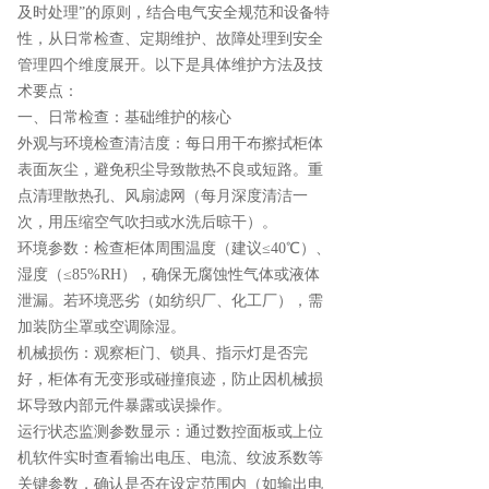
及时处理”的原则，结合电气安全规范和设备特
性，从日常检查、定期维护、故障处理到安全
管理四个维度展开。以下是具体维护方法及技
术要点：
一、日常检查：基础维护的核心
外观与环境检查清洁度：每日用干布擦拭柜体
表面灰尘，避免积尘导致散热不良或短路。重
点清理散热孔、风扇滤网（每月深度清洁一
次，用压缩空气吹扫或水洗后晾干）。
环境参数：检查柜体周围温度（建议≤40℃）、
湿度（≤85%RH），确保无腐蚀性气体或液体
泄漏。若环境恶劣（如纺织厂、化工厂），需
加装防尘罩或空调除湿。
机械损伤：观察柜门、锁具、指示灯是否完
好，柜体有无变形或碰撞痕迹，防止因机械损
坏导致内部元件暴露或误操作。
运行状态监测参数显示：通过数控面板或上位
机软件实时查看输出电压、电流、纹波系数等
关键参数，确认是否在设定范围内（如输出电