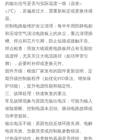
的输出信号是否与实际温度一致（误差≤
±2℃），若偏差过大，需重新标定或更换传感
器。
控制电路板维护灰尘清理：每半年用防静电刷
和压缩空气清洁电路板上的灰尘，重点清理插
槽、焊点和芯片引脚，防止短路或接触不良。
焊点检查：用放大镜观察电路板焊点有无裂纹
或虚焊，尤其关注大电流路径（如功率管引
脚），必要时补焊或更换元件。
固件升级：根据厂家发布的固件更新说明，定
期升级控制板程序（如优化PID算法、增加保
护功能），提升电源性能和稳定性。
三、故障处理：快速恢复的要点
常见故障现象与原因无输出电压：可能为输入
保险熔断、控制电源未启动、驱动电路故障或
功率管损坏。
输出电压不稳：原因包括反馈环路失调、电解
电容失效、负载突变或控制板参数错误。
过热保护动作：检查散热风扇是否停转、散热