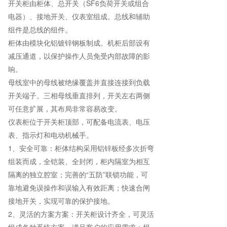
开关柜由柜体、总开关（SF6负荷开关或组合
电器）、接地开关、仪表室组成。总线和辅助
组件是总线的组件。
柜体由模块化铝镀锌钢板制成。机柜后部设有
减压通道，以保护操作人员免受内部故障的影
响。
母线室中的母线被绝缘覆盖并直接连接到负载
开关端子。三相母线垂直排列，开关左右两侧
可任意扩展，其布局非常容易改变。
仪表柜位于开关柜顶部，可配备电流表、电压
表、指示灯和电动机械手。
1、安全可靠：柜体结构采用铝锌板经多次折弯
组装而成，全铠装、全封闭，柜内隔室为相互
隔离的独立腔室；完善的“五防”联锁功能，可
靠地避免误操作和误输入有效距离；快速合闸
接地开关，实现可靠的保护接地。
2、灵活的方案方案：开关柜设计齐全，可灵活
组成各种系统方案，满足客户的应用需求；根