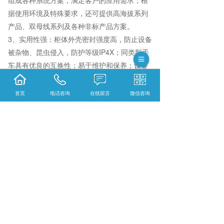
据使用环境及特殊要求，还可提供高海拔系列
产品、双母线系列及各种非标产品方案。
3、实用性强：柜体外壳密封强度高，防止设备
被杂物、昆虫侵入，防护等级IP4X；同类型手
车具有优良的互换性；易于维护和保养；设备
可从正面调试和保护，可背靠背两层放置或靠
墙安装，减少占地面积；选用通用配件和标准
首页
电话咨询
在线留言
微信咨询
备件，保护成本低。
集科研、生产、技术服务为一体的浙江松菱电
气有限公司,主要主营产品有:SLKL同步发电机
可控硅励磁装置,不锈钢配电箱和KYN28-12铠
装移开式金属封闭开关设备,目前在市场上已经
拥有较大规模和发展。
相关标签：
金属铠装中置移开式开关设备
,
智能
箱式变电站
,
低压开关柜
,