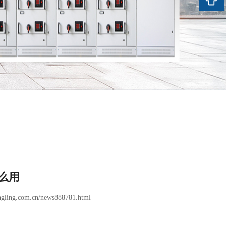
么用
gling.com.cn/news888781.html