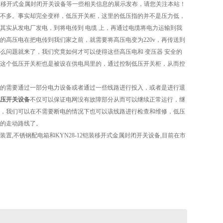
2铠装移开式金属封闭开关设备等一些相关信息的展示发布，请您关注本站！
不多。事实却完全变样，低压开关柜，这里的低压指的并不是压力低，
其实从发电厂发电，到将电传到 电缆 上，再通过电缆将电力运输到我
高压电在把电传到我们家之前，就需要将高压电变为220v，再传送到
么问题就来了，我们究竟如何才可以使得这些高压电和 变压器 安全的
这个低压开关柜也是被设在供电局里的，通过控制低压开关柜，从而控
的需要通过一部分电力设备或者通过一些线路进行投入，或者是进行退
压开关设备
不仅可以保证电网没有故障部分从而可以继续正常运行，继
，我们可以在不需要断电的情况下也可以该线路进行检查和维修，低压
电路的走动路线了。
置,不锈钢配电箱和KYN28-12铠装移开式金属封闭开关设备,目前在市