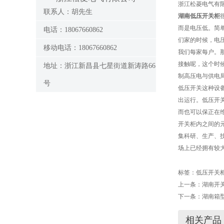
浙江松菱电气有
联系人：胡先生
湖南低压开关柜
而是电压低。简
电话：18067660862
们家的时候，电
移动电话：18067660862
我们每家每户。
接触呢，这个时
地址：浙江新昌县七星街道新涛路66
制高压电与供电
号
低压开关这种设
出运行。低压开
而也可以保正在
开关柜内之间的
集科研、生产、技
场上已经拥有较
标签：
低压开关
上一条：
湖南开
下一条：
湖南箱
相关产品