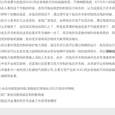
限公司免费为您提供
SLKL同步发电机可控硅励磁装置
，不锈钢配电箱，KYN28-1
很多人看到这个字眼的时候，首先可能会联想到时跟压力有关的，认为这跟压力开关差
单而明了的概括就是，在低压的情况下，通过调节这个低压开关柜控制高压电的传输。
压的大小是有好几次改变的。发电厂发电后，会将电压升高产生高压电，通过电缆传送的
那么关键来了，这些高压电别说我们人了，即使是普通的电器也是不可能承受得了，那
候低压开关柜就在这里起着非常关键的一步了。高压电首先是被传输到供电局里的，而
局里的联络柜接触，然后变压器将高压电转为家用电后输出。
备的主要作用是控制和保护电力系统，低压开关它是可以通过电网的运行，然后把运行
关同时还可以在发生电力故障的时候从而在电网中切除那一段的故障部分。所以
湖南低
维修电力故障期间的维修人员的人生安全。此外，对低压开关柜的操作也非常便捷简单
元件也不会相互影响，但是我们还是要注意只控制好低压开关线，从而就可以控制
术服务为一体的浙江松菱电气有限公司,主要主营产品有:SLKL同步发电机可控硅励磁装
大规模和发展。
柜
,
全自动视觉探伤机
,
智能箱式变电站
,
HXGN高压环网柜
,
关柜厂家低压配电箱定制的配电箱
型固定式金属封闭开关设备工作原理有哪些