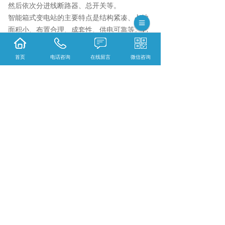
然后依次分进线断路器、总开关等。
智能箱式变电站的主要特点是结构紧凑、占地
面积小、布置合理、成套性、供电可靠等。它
广泛应用于城市、农村、工矿企业及公共建筑
设施中，为用户提供了安全、可靠、高效的电
首页
电话咨询
在线留言
微信咨询
力供应。
集科研、生产、技术服务为一体的浙江松菱电
气有限公司,主要主营产品有:SLKL同步发电机
可控硅励磁装置,不锈钢配电箱和KYN28-12铠
装移开式金属封闭开关设备,目前在市场上已经
拥有较大规模和发展。
相关标签：
箱式变电站
,
智能型箱式变电站
,
智能
箱式变电站
,
动力配电箱
,
配电箱
,
上一条：
湖南数控直流电源柜使用注意事项
下一条：
安装智能湖南箱式变电站的过程
365系统