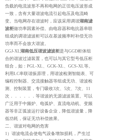
负载的电流波形不再和电网的正弦电压波形成
一致，含有大量谐波电流引起电压及电流畸
变。当电网存在谐波时，应该采用调谐
湖南滤
波柜
做功率因素补偿。由电容器和电抗器串联
组成的调谐滤波柜可以在基波频率时补偿无功
功率而不会放大谐波。
GGJ-XL
湖南低压谐波滤波柜
是与GGD柜体组
合的谐波过滤装置，也可以与其它型号低压柜
组合，如：PGL-XL、GCK-XL、GCS-XL等。
利用LC串联谐振原理，用谐波检测智能表、可
编程控制器、交流接触器等组成无功、谐波检
测、控制装置，专门吸收3次、5次、7次、11
次．．．．．．等谐波的无源滤波装置。可以
广泛用于中频炉、电弧炉、直流电动机、变频
器等非正弧波运行设备企业，降低谐波量，降
低功耗，保证无功补偿效果。
二、谐波对电网的危害
1）谐波电流会使电气设备增加损耗，产生过