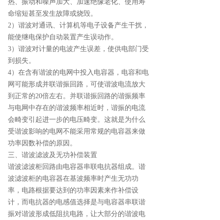
热、振动和噪声加大、加速绝缘老化、使用寿
命缩短甚至发生故障或烧毁。
2）谐波对通讯、计算机等电子设备产生干扰，
能使继电保护自动装置产生误动作。
3）谐波对计量的电波产生误差，使供电部门受
到损失。
4）在含有谐波的电网中投入电容器，电容和电
网可能形成并联谐振回路，可使谐波电流放大
到正常的20倍左右。并联谐振回路的谐振频率
与电网中存在的谐波频率相近时，谐振的电流
会畸变引起进一步的电压畸变。这就是为什么
受谐波影响的电网不能采用常规的电容器来做
功率因数补偿的原因。
三、谐波滤波及无功补偿装置
谐波滤波柜回路由电容器串联电抗器组成。谐
波滤波柜的电容器在基波频率时产生无功功
率，电路根据要达到的功率因素来作补偿设
计，而电抗器的电感值选择是与电容器串联谐
振对谐波形成低阻抗电路，让大部分的谐波电