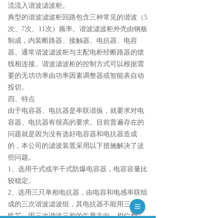
流流入谐波滤波柜。
典型的谐波滤波柜回路包含三种常见的谐波（5
次、7次、11次）频率。谐波滤波柜外壳由钢板
制成，内装断路器、接触器、电抗器、电容
器。通常谐波滤波柜与主配电柜经断路器的馈
线相连接。谐波滤波柜的控制方式可以根据需
要的无功功率由功率因素调整器或智能表自动
投切。
四、特点
由于电容器、电抗器是串联谐振，就要求对电
容器、电抗器有很高的要求。目前普遍存在的
问题就是因为没有选好电容器和电抗器造成
的，本公司的滤波装置采用以下措施解决了这
些问题。
1、选用干式或半干式防爆电容器，电容容量比
较稳定。
2、选用三只单相电抗器，由电容和电感串联组
成的三次谐波滤波组，其电抗器不能用三柱式
铁芯，因三次谐波三相的矢量方向、相位相