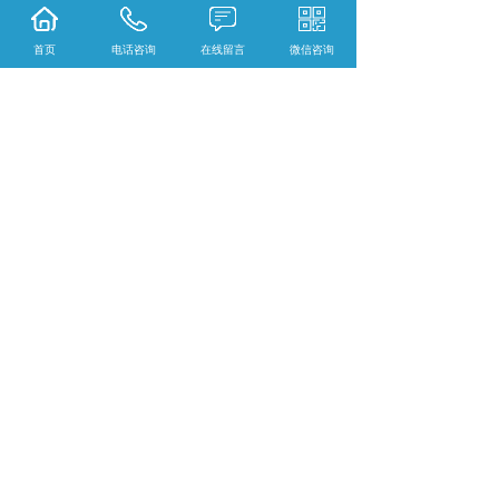
同。
3、配备电抗器专门测试台，分别将工频电流、
首页
电话咨询
在线留言
微信咨询
谐波电流按额定值试验，噪声、温升、损耗都
符合要求才能使用。
4、每个滤波组都是根据用户要求进行设计，设
计过程的输入数据都来自现场测量或计算机仿
真。
五、滤波原理图
技术参数
系统电压： ≦1000V
基波频率： 50/60Hz
滤波柜调谐到： 5、7、11次谐波
每柜输出容量： 约60～360kvar
柜体尺寸：2200×600、800、1000×600、800