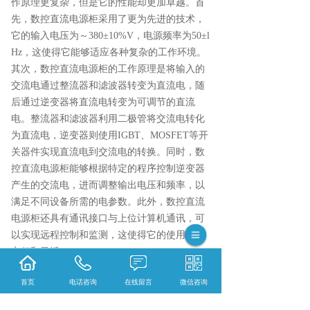
作原理更复杂，但是它的性能却更加卓越。首
先，数控直流电源柜采用了更为先进的技术，
它的输入电压为～380±10%V，电源频率为50±l
Hz，这使得它能够适应各种复杂的工作环境。
其次，数控直流电源柜的工作原理是将输入的
交流电通过整流器和滤波器转变为直流电，随
后通过逆变器将直流电转变为可调节的直流
电。整流器和滤波器利用二极管将交流电转化
为直流电，逆变器则使用IGBT、MOSFET等开
关器件实现直流电到交流电的转换。同时，数
控直流电源柜能够根据特定的程序控制逆变器
产生的交流电，进而调整输出电压和频率，以
满足不同设备所需的电参数。此外，数控直流
电源柜还具有通讯接口与上位计算机通讯，可
以实现远程控制和监测，这使得它的使用更加
方便和灵活。
集科研、生产、技术服务为一体的浙江松菱电
首页
电话咨询
在线留言
微信咨询
气有限公司,主要主营产品有:SLKL同步发电机
可控硅励磁装置,不锈钢配电箱和KYN28-12铠