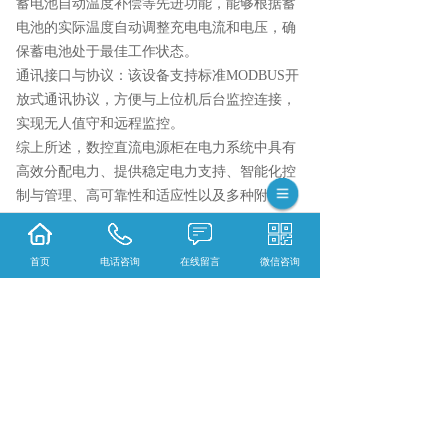
蓄电池自动温度补偿等先进功能，能够根据蓄
电池的实际温度自动调整充电电流和电压，确
保蓄电池处于最佳工作状态。
通讯接口与协议：该设备支持标准MODBUS开
放式通讯协议，方便与上位机后台监控连接，
实现无人值守和远程监控。
综上所述，数控直流电源柜在电力系统中具有
高效分配电力、提供稳定电力支持、智能化控
制与管理、高可靠性和适应性以及多种附加功
能等重要作用。它是现代电力系统中不可或缺
的重要组成部分，为电力系统的稳定运行和高
首页
电话咨询
在线留言
微信咨询
效管理提供了有力保障。