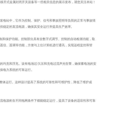
2铠装移开式金属封闭开关设备等一些相关信息的展示发布，请您关注本站！
发电站中，它作为控制、保护、信号和事故照明等负荷的正常与事故情
供稳定的直流电源，确保其安全运行并提高生产效率。
控制和保护功能。控制部分具有全数字式调节、控制的自动检测功能，取
遥信、遥调等功能，方便与上位计算机进行通讯，实现远程监控和管
的均充和浮充。设有电池过/欠压和充电过流声光告警，确保蓄电池的安
保电力系统的可靠运行。
的整体运行。这种设计提高了系统的可靠性和可维护性，降低了维护成
流电源柜在不同电网条件下都能稳定运行，提高了设备的适应性和可靠