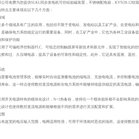
限公司免费为您提供
SLKL同步发电机可控硅励磁装置
，不锈钢配电箱，KYN28-1
的特点主要体现在以下几个方面：
领域
在多个领域具有广泛的应用，包括但不限于变电站、发电站以及工矿产业。在变电站和
，是确保电力系统稳定运行的重要设备。同时，在工矿产业中，它也为各种工业设备提
制和保护功能
采用了可编程序控制器PLC、可组态控制触摸屏等新技术和新元件，实现了智能化的
监察和过、久压继电器，提高了设备的可靠性和稳定性。此外，它还具有遥测、遥控、
系统
内置蓄电池管理系统，能够实时自动监测蓄电池的端电压、充放电电流，并控制蓄电池
用寿命。这一特点使得数控直流电源柜在电力系统中能够持续提供稳定的直流电源，确
采用开关电源特有的模块化设计，N+1热备份，使得任一个模块损坏都不会影响系统
化设计也使得数控直流电源柜能够根据不同的需求进行灵活配置和扩展。
范围
具有超宽的电压输入范围，电网适用性强，可用于环境相对恶劣的场所。这使得数控直