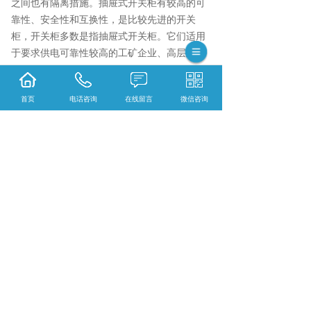
之间也有隔离措施。抽屉式开关柜有较高的可
靠性、安全性和互换性，是比较先进的开关
柜，开关柜多数是指抽屉式开关柜。它们适用
于要求供电可靠性较高的工矿企业、高层建
筑，作为集中控制的配电中心。
（4）动力、照明配电控制箱。多为封闭式垂直
首页
电话咨询
在线留言
微信咨询
安装。因使用场合不同，外壳防护等级也不
同。它们主要作为工矿企业生产现场的配电装
置。
集科研、生产、技术服务为一体的浙江松菱电
气有限公司,主要主营产品有:SLKL同步发电机
可控硅励磁装置,不锈钢配电箱和KYN28-12铠
装移开式金属封闭开关设备,目前在市场上已经
拥有较大规模和发展。
相关标签：
配电箱
,
箱式变电站
,
低压开关柜
,
上一条：
高湖南低压开关柜型号不同究竟有哪
些区别
下一条：
湖南箱式变电站的原理