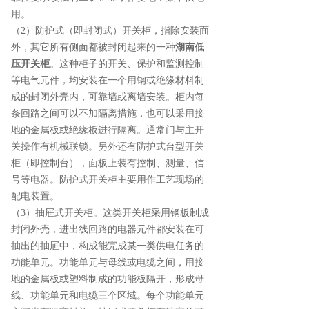
用。
（2）防护式（即封闭式）开关柜，指除安装面
外，其它所有侧面都被封闭起来的一种
湖南低
压开关柜
。这种柜子的开关、保护和监测控制
等电气元件，均安装在一个用钢或绝缘材料制
成的封闭外壳内，可靠墙或离墙安装。柜内每
条回路之间可以不加隔离措施，也可以采用接
地的金属板或绝缘板进行隔离。通常门与主开
关操作有机械联锁。另外还有防护式台型开关
柜（即控制台），面板上装有控制、测量、信
号等电器。防护式开关柜主要用作工艺现场的
配电装置。
（3）抽屉式开关柜。这类开关柜采用钢板制成
封闭外壳，进出线回路的电器元件都安装在可
抽出的抽屉中，构成能完成某一类供电任务的
功能单元。功能单元与母线或电缆之间，用接
地的金属板或塑料制成的功能板隔开，形成母
线、功能单元和电缆三个区域。每个功能单元