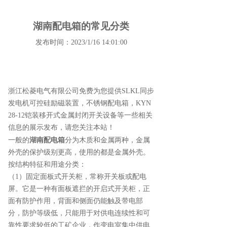
湖南配电箱的常见分类
发布时间：2023/1/16 14:01:00
浙江松菱电气有限公司免费为您提供
SLKL同步
发电机可控硅励磁装置
，不锈钢配电箱，KYN
28-12铠装移开式金属封闭开关设备等一些相关
信息的展示发布，请您关注本站！
湖南配电箱
一般的
分为木质和金属两种，金属
外壳的保护级别更高，使用的都是金属外壳。
按结构特征和用途分类：
（1）固定面板式开关柜，常称开关板或配电
屏。它是一种有面板遮拦的开启式开关柜，正
面有防护作用，背面和侧面仍能触及带电部
分，防护等级低，只能用于对供电连续性和可
靠性要求较低的工矿企业，作变电室集中供电