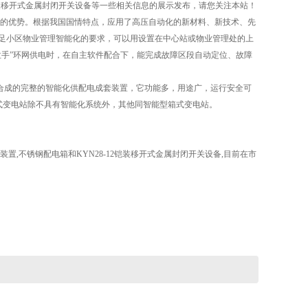
2铠装移开式金属封闭开关设备等一些相关信息的展示发布，请您关注本站！
的优势。根据我国国情特点，应用了高压自动化的新材料、新技术、先
能满足小区物业管理智能化的要求，可以用设置在中心站或物业管理处的上
手拉手”环网供电时，在自主软件配合下，能完成故障区段自动定位、故障
组合成的完整的智能化供配电成套装置，它功能多，用途广，运行安全可
式变电站除不具有智能化系统外，其他同智能型箱式变电站。
置,不锈钢配电箱和KYN28-12铠装移开式金属封闭开关设备,目前在市