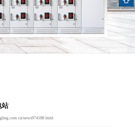
电站
ling.com.cn/news974188.html