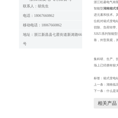
浙江松菱电气有
联系人：胡先生
智能型
湖南箱式
进元素和技术。其
电话：18067660862
位机对箱式变电站
移动电话：18067660862
切除、负荷转带
XBZ1系列智
地址：浙江新昌县七星街道新涛路66
靠，外型美观，
号
集科研、生产、技
场上已经拥有较
标签：
箱式变电
上一条：
湖南低
下一条：
什么是
相关产品