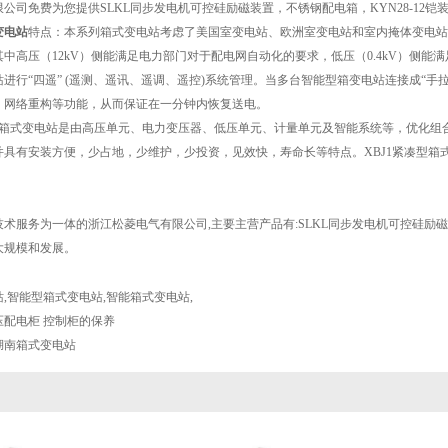
限公司免费为您提供
SLKL同步发电机可控硅励磁装置
，不锈钢配电箱，KYN28-1
变电站
特点：本系列箱式变电站考虑了美国室变电站、欧洲室变电站和室内掩体变电站
中高压（12kV）侧能满足电力部门对于配电网自动化的要求，低压（0.4kV）侧
进行“四遥” (遥测、遥讯、遥调、遥控)系统管理。当多台智能型箱变电站连接成“
、网络重构等功能，从而保证在一分钟内恢复送电。
能型箱式变电站是由高压单元、电力变压器、低压单元、计量单元及智能系统等，优化
并具有安装方便，少占地，少维护，少投资，见效快，寿命长等特点。XBJ1紧凑型箱
术服务为一体的浙江松菱电气有限公司,主要主营产品有:SLKL同步发电机可控硅励磁装
大规模和发展。
站
,
智能型箱式变电站
,
智能箱式变电站
,
压配电柜 控制柜的保养
湖南箱式变电站