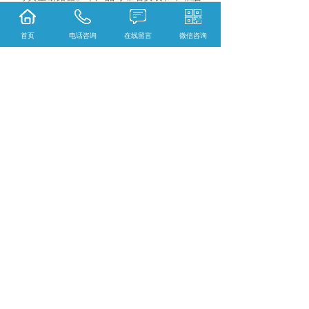
安装。
首页
电话咨询
在线留言
微信咨询
相关标签：
高压开关柜
,
KYN28-12 铠装移开式
金属封闭开关设备
,
SDB4配电箱
,
上一条：
湖南XBZ1-10智能型箱式变电站
下一条：
湖南GCS,GCK低压抽出式开关柜
365系统