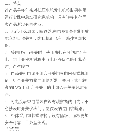
二、特点：
该产品是多年来对低压水轮发电机控制保护屏
运行实践中总结研究完成的，具有许多其他同
类产品所没有的优点。
1、无论什么原因，断路器瞬时脱扣动作跳闸后
能立即自动关机，防止机组飞车，减少机组损
伤。
2、采用DW15开关时，失压脱扣在分闸时不带
电，防止开停机过程中（电压在吸合临介状态
时）产生噪声。
3、自动关机电源用组合开关切换电网侧式机组
侧，组合开关前接二组熔断器，并用可靠性较
高的LW5-16组合开关，防止组合开关损坏时短
路。
4、将电度表继电器装在设有观察窗的门内，不
必抄表时开关仪表门，使仪表的过门线断路。
5、柜体采用组装式结构，设有隔板、顶板更加
安全可靠，且外型美观。