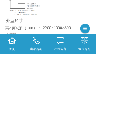
外型尺寸
高×宽×深（mm）： 2200×1000×800
首页
电话咨询
在线留言
微信咨询
相关标签：
小水电
,
GGD-SF 水轮发电机控制保
护屏
,
KYN28-12 铠装移开式金属封闭开关设备
,
数控直流电
,
上一条：
湖南XL- 动力配电箱